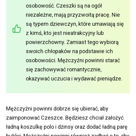
osobowość.
Czeszki są na ogół
niezależne, mają przyzwoitą pracę.
Nie
są typem dziewczyn, które umawiają się
z kimś, kto jest nieatrakcyjny lub
powierzchowny.
Zamiast tego wybiorą
swoich chłopaków na podstawie ich
osobowości.
Mężczyźni powinni starać
się zachowywać romantycznie,
okazywać uczucia i wydawać pieniądze.
Mężczyźni powinni dobrze się ubierać, aby
zaimponować Czeszce.
Będziesz chciał założyć
ładną koszulkę polo i dżinsy oraz dodać ładną parę
butów.
Mężczyźni powinni również zadbać o to, aby