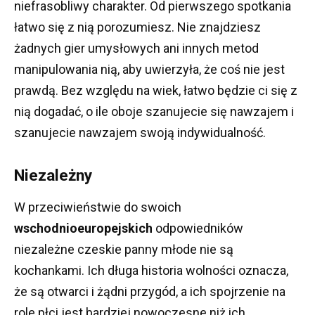
niefrasobliwy charakter.
Od pierwszego spotkania
łatwo się z nią porozumiesz.
Nie znajdziesz
żadnych gier umysłowych ani innych metod
manipulowania nią, aby uwierzyła, że ​​coś nie jest
prawdą.
Bez względu na wiek, łatwo będzie ci się z
nią dogadać, o ile oboje szanujecie się nawzajem i
szanujecie nawzajem swoją indywidualność.
Niezależny
W przeciwieństwie do swoich
wschodnioeuropejskich
odpowiedników
niezależne czeskie panny młode nie są
kochankami.
Ich długa historia wolności oznacza,
że ​​są otwarci i żądni przygód, a ich spojrzenie na
role płci jest bardziej nowoczesne niż ich