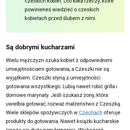
czeskich kobiet.
Oto kilka rzeczy, które
powinieneś wiedzieć o czeskich
kobietach przed ślubem z nimi.
Są dobrymi kucharzami
Wielu mężczyzn szuka kobiet z odpowiednimi
umiejętnościami gotowania, a Czeszki nie są
wyjątkiem.
Czeszki słyną z umiejętności
gotowania wszystkiego.
Lubią nawet robić grilla i
domowe marynaty.
Jeśli szukasz żony, która
uwielbia gotować, rozważ małżeństwo z Czeszką.
Wiele sklepów spożywczych w
Czechach
oferuje
produkty do gotowania.
Nawet książki kucharskie
cieszą się dużą popularnością.
Większość